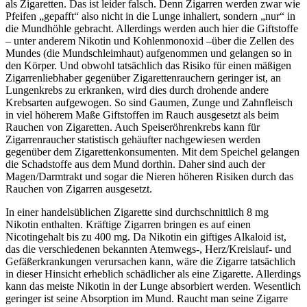
als Zigaretten. Das ist leider falsch. Denn Zigarren werden zwar wie
Pfeifen „gepafft“ also nicht in die Lunge inhaliert, sondern „nur“ in
die Mundhöhle gebracht. Allerdings werden auch hier die Giftstoffe
– unter anderem Nikotin und Kohlenmonoxid –über die Zellen des
Mundes (die Mundschleimhaut) aufgenommen und gelangen so in
den Körper. Und obwohl tatsächlich das Risiko für einen mäßigen
Zigarrenliebhaber gegenüber Zigarettenrauchern geringer ist, an
Lungenkrebs zu erkranken, wird dies durch drohende andere
Krebsarten aufgewogen. So sind Gaumen, Zunge und Zahnfleisch
in viel höherem Maße Giftstoffen im Rauch ausgesetzt als beim
Rauchen von Zigaretten. Auch Speiseröhrenkrebs kann für
Zigarrenraucher statistisch gehäufter nachgewiesen werden
gegenüber dem Zigarettenkonsumenten. Mit dem Speichel gelangen
die Schadstoffe aus dem Mund dorthin. Daher sind auch der
Magen/Darmtrakt und sogar die Nieren höheren Risiken durch das
Rauchen von Zigarren ausgesetzt.
In einer handelsüblichen Zigarette sind durchschnittlich 8 mg
Nikotin enthalten. Kräftige Zigarren bringen es auf einen
Nicotingehalt bis zu 400 mg. Da Nikotin ein giftiges Alkaloid ist,
das die verschiedenen bekannten Atemwegs-, Herz/Kreislauf- und
Gefäßerkrankungen verursachen kann, wäre die Zigarre tatsächlich
in dieser Hinsicht erheblich schädlicher als eine Zigarette. Allerdings
kann das meiste Nikotin in der Lunge absorbiert werden. Wesentlich
geringer ist seine Absorption im Mund. Raucht man seine Zigarre