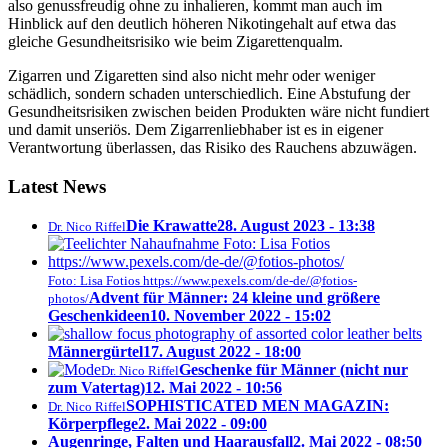
also genussfreudig ohne zu inhalieren, kommt man auch im
Hinblick auf den deutlich höheren Nikotingehalt auf etwa das
gleiche Gesundheitsrisiko wie beim Zigarettenqualm.
Zigarren und Zigaretten sind also nicht mehr oder weniger
schädlich, sondern schaden unterschiedlich. Eine Abstufung der
Gesundheitsrisiken zwischen beiden Produkten wäre nicht fundiert
und damit unseriös. Dem Zigarrenliebhaber ist es in eigener
Verantwortung überlassen, das Risiko des Rauchens abzuwägen.
Latest News
Die Krawatte
28. August 2023 - 13:38
Dr. Nico Riffel
Foto: Lisa Fotios https://www.pexels.com/de-de/@fotios-
Advent für Männer: 24 kleine und größere
photos/
Geschenkideen
10. November 2022 - 15:02
Männergürtel
17. August 2022 - 18:00
Geschenke für Männer (nicht nur
Dr. Nico Riffel
zum Vatertag)
12. Mai 2022 - 10:56
SOPHISTICATED MEN MAGAZIN:
Dr. Nico Riffel
Körperpflege
2. Mai 2022 - 09:00
Augenringe, Falten und Haarausfall
2. Mai 2022 - 08:50