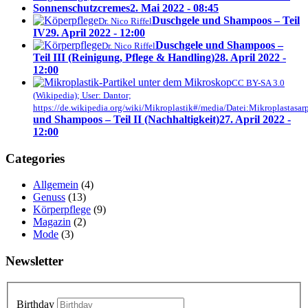
Sonnenschutzcremes
2. Mai 2022 - 08:45
Duschgele und Shampoos – Teil
Dr. Nico Riffel
IV
29. April 2022 - 12:00
Duschgele und Shampoos –
Dr. Nico Riffel
Teil III (Reinigung, Pflege & Handling)
28. April 2022 -
12:00
CC BY-SA 3.0
(Wikipedia); User: Dantor;
https://de.wikipedia.org/wiki/Mikroplastik#/media/Datei:Mikroplastasar
und Shampoos – Teil II (Nachhaltigkeit)
27. April 2022 -
12:00
Categories
Allgemein
(4)
Genuss
(13)
Körperpflege
(9)
Magazin
(2)
Mode
(3)
Newsletter
Birthday