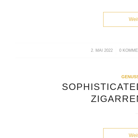
Wei
2. MAI 2022
/
0 KOMM
/
GENUS
SOPHISTICATE
ZIGARR
Wei